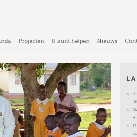
anda
Projecten
U kunt helpen
Nieuws
Cont
LA
He
bl
Al
H
11
sl