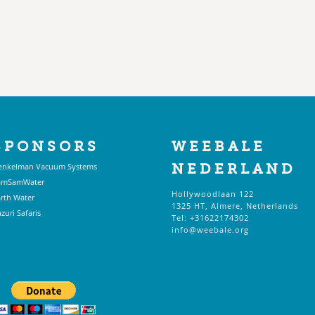
SPONSORS
WEEBALE
enkelman Vacuum Systems
NEDERLAND
amSamWater
Hollywoodlaan 122
rth Water
1325 HT, Almere, Netherlands
zuri Safaris
Tel: +31622174302
info@weebale.org