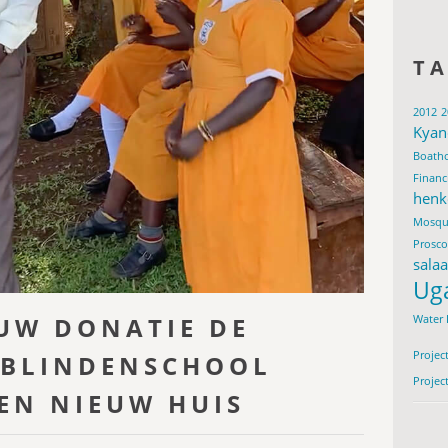
T
2012
2
Kyan
Boath
Financ
henk
Mosqu
Prosc
sala
Ug
 UW DONATIE DE
Water 
Projec
 BLINDENSCHOOL
Projec
EN NIEUW HUIS