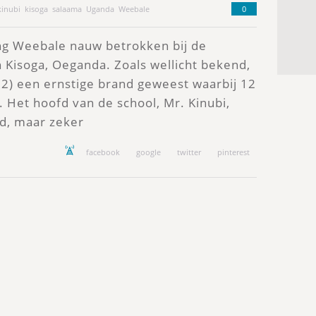
kinubi
kisoga
salaama
Uganda
Weebale
0
ting Weebale nauw betrokken bij de
n Kisoga, Oeganda. Zoals wellicht bekend,
22) een ernstige brand geweest waarbij 12
Het hoofd van de school, Mr. Kinubi,
d, maar zeker
facebook
google
twitter
pinterest