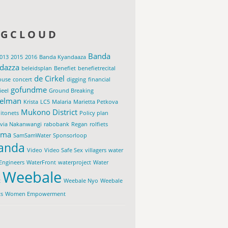
AGCLOUD
Banda
013
2015
2016
Banda Kyandaaza
dazza
beleidsplan
Benefiet
benefietrecital
de Cirkel
ouse
concert
digging
financial
gofundme
ieel
Ground Breaking
elman
Krista
LC5
Malaria
Marietta Petkova
Mukono District
itonets
Policy plan
ovia Nakanwangi
rabobank
Regan
rolfiets
ama
SamSamWater
Sponsorloop
anda
Video
Video Safe Sex
villagers
water
Engineers
WaterFront
waterproject
Water
Weebale
t
Weebale Nyo
Weebale
ts
Women Empowerment