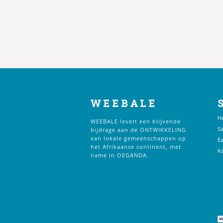
WEEBALE
H
WEEBALE levert een blijvende
S
bijdrage aan de ONTWIKKELING
van lokale gemeenschappen op
Ea
het Afrikaanse continent, met
Ka
name in OEGANDA.