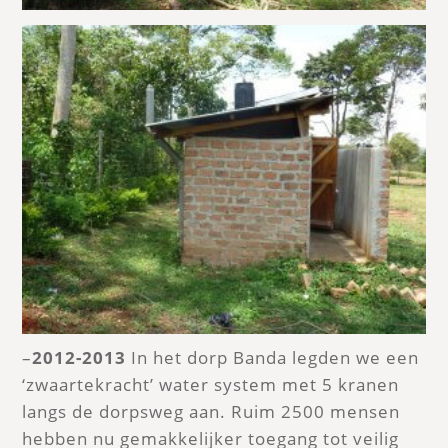
–
2012-2013
In het dorp Banda legden we een
‘zwaartekracht’ water system met 5 kranen
langs de dorpsweg aan. Ruim 2500 mensen
hebben nu gemakkelijker toegang tot veilig