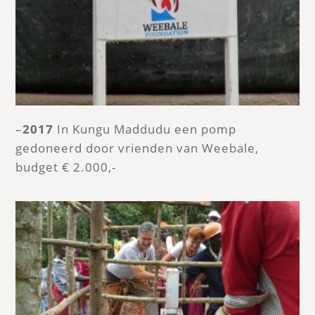
–
2017
In Kungu Maddudu een pomp
gedoneerd door vrienden van Weebale,
budget € 2.000,-