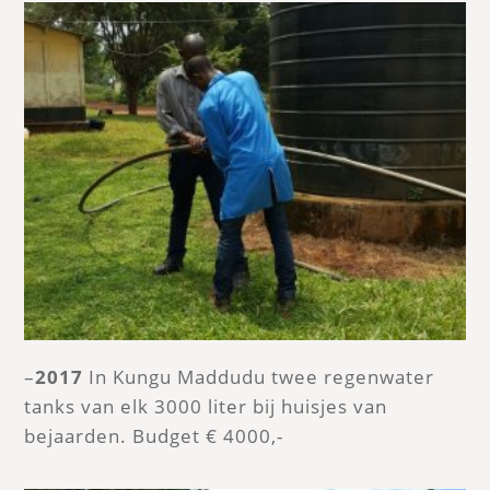
–
2017
In Kungu Maddudu twee regenwater
tanks van elk 3000 liter bij huisjes van
bejaarden. Budget € 4000,-