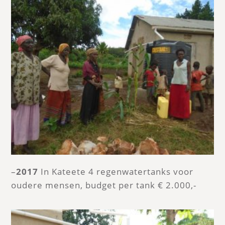
–
2017
In Kateete 4 regenwatertanks voor
oudere mensen, budget per tank € 2.000,-